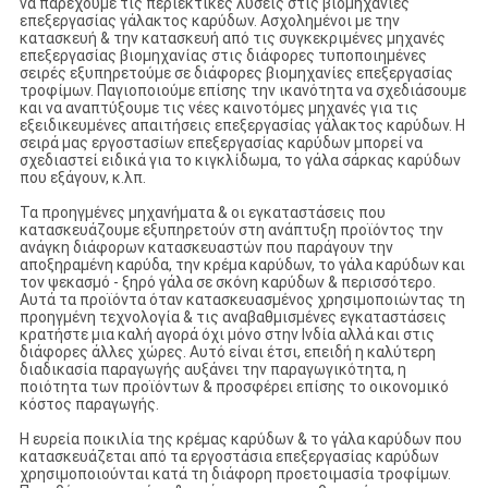
να παρέχουμε τις περιεκτικές λύσεις στις βιομηχανίες
επεξεργασίας γάλακτος καρύδων. Ασχολημένοι με την
κατασκευή & την κατασκευή από τις συγκεκριμένες μηχανές
επεξεργασίας βιομηχανίας στις διάφορες τυποποιημένες
σειρές εξυπηρετούμε σε διάφορες βιομηχανίες επεξεργασίας
τροφίμων. Παγιοποιούμε επίσης την ικανότητα να σχεδιάσουμε
και να αναπτύξουμε τις νέες καινοτόμες μηχανές για τις
εξειδικευμένες απαιτήσεις επεξεργασίας γάλακτος καρύδων. Η
σειρά μας εργοστασίων επεξεργασίας καρύδων μπορεί να
σχεδιαστεί ειδικά για το κιγκλίδωμα, το γάλα σάρκας καρύδων
που εξάγουν, κ.λπ.
Τα προηγμένες μηχανήματα & οι εγκαταστάσεις που
κατασκευάζουμε εξυπηρετούν στη ανάπτυξη προϊόντος την
ανάγκη διάφορων κατασκευαστών που παράγουν την
αποξηραμένη καρύδα, την κρέμα καρύδων, το γάλα καρύδων και
τον ψεκασμό - ξηρό γάλα σε σκόνη καρύδων & περισσότερο.
Αυτά τα προϊόντα όταν κατασκευασμένος χρησιμοποιώντας τη
προηγμένη τεχνολογία & τις αναβαθμισμένες εγκαταστάσεις
κρατήστε μια καλή αγορά όχι μόνο στην Ινδία αλλά και στις
διάφορες άλλες χώρες. Αυτό είναι έτσι, επειδή η καλύτερη
διαδικασία παραγωγής αυξάνει την παραγωγικότητα, η
ποιότητα των προϊόντων & προσφέρει επίσης το οικονομικό
κόστος παραγωγής.
Η ευρεία ποικιλία της κρέμας καρύδων & το γάλα καρύδων που
κατασκευάζεται από τα εργοστάσια επεξεργασίας καρύδων
χρησιμοποιούνται κατά τη διάφορη προετοιμασία τροφίμων.