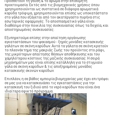
Προσθέτουν τη γεύση & το άρωμα στην επιθυμητή
προετοιμασία. Εκτός από τις βιομηχανικές χρήσεις όπου
χρησιμοποιούνται ως συστατικά σε διάφορα αρωματικά
καρύδα τρόφιμα, χρησιμοποιούνται επίσης ως υποκατάστατο
στο γάλα που εξάγεται από τον ακατέργαστο πυρήνα στις
εσωτερικές εφαρμογές. Το αποσπασματικό γάλα είναι
διαθέσιμο στην ποικιλία της συσκευασίας όπως τα δοχεία, και
αποστηρωμένες συσκευασίες.
Εξυπηρετούμε επίσης στην απαίτηση οργάνωσης
εγκαταστάσεων του ψεκασμού - ξηρές μονάδες κατασκευής
γαλάτων σε σκόνη καρύδων. Αυτά τα γάλατα σε σκόνη κρατούν
το πλεονέκτημα της μακριάς ζωής του προϊόντος στο ράφι,
της μικρότερων απαίτησης θέσεων αποθήκευσης και του
χαμηλότερου κόστους της μαζικής συσκευασίας. Η σειρά
μηχανημάτων μας είναι επίσης κατάλληλη για το στιγμιαίο
γάλα σε σκόνη καρύδων & τις αποξηραμένες μονάδες
κατασκευής σκονών καρύδων.
Επιπλέον, η σε βάθος εμπειρία βιομηχανίας μας έχει επιτρέψει
σε μας για να κατασκευάσει τις εγκαταστάσεις για την
κατασκευή του ξιδιού από το νερό καρύδων που είναι ένα
ιδιαίτερα εφικτό πρόγραμμα.