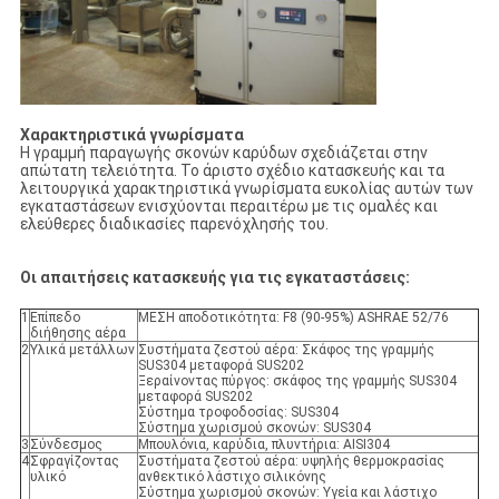
Χαρακτηριστικά γνωρίσματα
Η γραμμή παραγωγής σκονών καρύδων σχεδιάζεται στην
απώτατη τελειότητα. Το άριστο σχέδιο κατασκευής και τα
λειτουργικά χαρακτηριστικά γνωρίσματα ευκολίας αυτών των
εγκαταστάσεων ενισχύονται περαιτέρω με τις ομαλές και
ελεύθερες διαδικασίες παρενόχλησής του.
Οι απαιτήσεις κατασκευής για τις εγκαταστάσεις:
1
Επίπεδο
ΜΕΣΗ αποδοτικότητα: F8 (90-95%) ASHRAE 52/76
διήθησης αέρα
2
Υλικά μετάλλων
Συστήματα ζεστού αέρα: Σκάφος της γραμμής
SUS304 μεταφορά SUS202
Ξεραίνοντας πύργος: σκάφος της γραμμής SUS304
μεταφορά SUS202
Σύστημα τροφοδοσίας: SUS304
Σύστημα χωρισμού σκονών: SUS304
3
Σύνδεσμος
Μπουλόνια, καρύδια, πλυντήρια: AISI304
4
Σφραγίζοντας
Συστήματα ζεστού αέρα: υψηλής θερμοκρασίας
υλικό
ανθεκτικό λάστιχο σιλικόνης
Σύστημα χωρισμού σκονών: Υγεία και λάστιχο