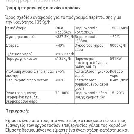
Γραμμή παραγωγής σκονών καρύδων
Όρος σχεδίου αναφοράς για το πρόγραμμα περίπτωσης γ με
την ικανότητα 135Kg/h:
Υλικό όνομα
Γάλα
Θερμοκρασία
150~160℃
καρύδων
κολπίσκων
Όγκος ψεκασμού
≤337.5Kg/h
Θερμοκρασία
~80℃
εξόδου
Στερεά
~40%
Όγκος του ξηρού
8000Kg/h
αέρα
Εξάτμιση νερού
≤202.5Kg/h
Παραγωγή σκονών
≤135Kg/h
Παραγωγική
591KW
ικανότητα δύναμης
(440V, 60HZ)
Υπόλοιπη υγρασία της ξηράς
3~5%
Κατανάλωση γλυκού
Καθαρό
σκόνης
νερού
νερό
Θερμοκρασία προϊόντων
≤30℃
Κατανάλωση
0.4m3/min
συμπιεσμένου αέρα
(5bar)
Ρευστοποιημένος -
70~80℃
Θερμοκρασία αέρα
15~20℃
θερμαμένη κρεβάτι
ψύξης κρεβατιών
θερμοκρασία αέρα
Περιγραφή:
Είμαστε ένας από τους πιό γνωστούς κατασκευαστές και τους
εξαγωγείς των εργοστασίων επεξεργασίας γάλακτος καρύδων.
Είμαστε δεσμευμένοι να είμαστε ένα ένας-στάση-κατάστημα και