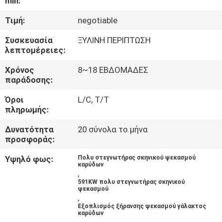
min:
ΈΛΕΓΧΟΣ
Τιμή:
negotiable
ΜΑΣ
Συσκευασία
ΞΥΛΙΝΗ ΠΕΡΙΠΤΩΣΗ
λεπτομέρειες:
ΕΛΆΤΕ
ΣΕ
Χρόνος
8~18 ΕΒΔΟΜΑΔΕΣ
παράδοσης:
ΕΠΑΦΉ
Όροι
L/C, T/T
ΜΕ
πληρωμής:
Δυνατότητα
20 σύνολα το μήνα
ΝΈΑ
προσφοράς:
Υψηλό φως:
Πολυ στεγνωτήρας σκηνικού ψεκασμού
καρύδων
ΖΗΤΉΣΤΕ
,
591KW πολυ στεγνωτήρας σκηνικού
ΈΝΑ
ψεκασμού
,
ΑΠΌΣΠΑΣΜΑ
Εξοπλισμός ξήρανσης ψεκασμού γάλακτος
καρύδων