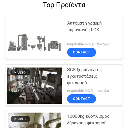
Top Προϊόντα
Αυτόματη γραμμή
παραγωγής LGX
negotiable MOQ:1 σύνολο
CONTACT
SGS ξεραίνοντας
εγκαταστάσεις
ψεκασμού
negotiable MOQ:1 σύνολο
CONTACT
10000kg εξοπλισμός
ξήρανσης ψεκασμού