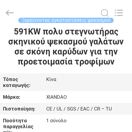
XIANDAO
Drying
Technology
Co.,
Ltd..
Ξεραίνοντας εγκαταστάσεις ψεκασμού
All
Rights
591KW πολυ στεγνωτήρας
ΣΠΊΤΙ
Reserved.
σκηνικού ψεκασμού γαλάτων
ΠΡΟΪΌΝΤΑ
σε σκόνη καρύδων για την
προετοιμασία τροφίμων
ΠΕΡΊΠΟΥ
ΕΜΕΊΣ
Τόπος
Κίνα
καταγωγής:
ΓΎΡΟΣ
Μάρκα:
XIANDAO
ΕΡΓΟΣΤΑΣΊΩΝ
Πιστοποίηση:
CE / UL / SGS / EAC / CR – TU
Ποσότητα
1 σύνολο
ΠΟΙΟΤΙΚΌΣ
παραγγελίας