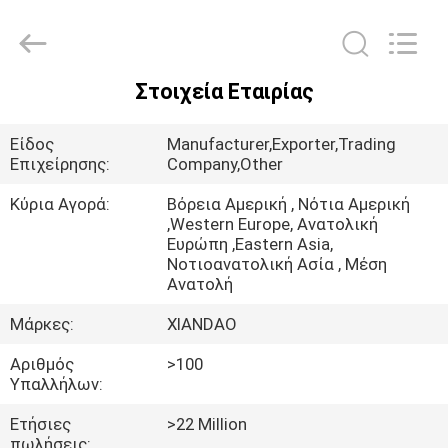
XIANDAO
Drying
Technology
Co.,
Ltd..
All
Στοιχεία Εταιρίας
Rights
ΣΠΊΤΙ
Reserved.
Είδος
Manufacturer,Exporter,Trading
ΠΡΟΪΌΝΤΑ
Επιχείρησης:
Company,Other
Κύρια Αγορά:
Βόρεια Αμερική , Νότια Αμερική
,Western Europe, Ανατολική
ΠΕΡΊΠΟΥ
Ευρώπη ,Eastern Asia,
ΕΜΕΊΣ
Νοτιοανατολική Ασία , Μέση
Ανατολή
Μάρκες:
XIANDAO
ΓΎΡΟΣ
ΕΡΓΟΣΤΑΣΊΩΝ
Αριθμός
>100
Υπαλλήλων:
ΠΟΙΟΤΙΚΌΣ
Ετήσιες
>22 Million
πωλήσεις: