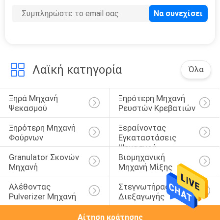
Λαϊκή κατηγορία
Όλα
Ξηρά Μηχανή 
Ξηρότερη Μηχανή 
Ψεκασμού
Ρευστών Κρεβατιών
Ξηρότερη Μηχανή 
Ξεραίνοντας 
Φούρνων
Εγκαταστάσεις 
Ψεκασμού
Granulator Σκονών 
Βιομηχανική 
Μηχανή
Μηχανή Μίξης
Αλέθοντας 
Στεγνωτήρας 
Pulverizer Μηχανή
Διεξαγωγής
Αίτηση κράτησης