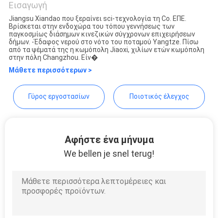
Εισαγωγή
SITEMAP
Jiangsu Xiandao που ξεραίνει sci-τεχνολογία τη Co. ΕΠΕ.
Βρίσκεται στην ενδοχώρα του τόπου γεννήσεως των
Jiangsu XIANDAO Drying
παγκοσμίως διάσημων κινεζικών σύγχρονων επιχειρήσεων
PRIVACY
δήμων. -Έδαφος νερού στο νότο του ποταμού Yangtze. Πίσω
Technology Co., Ltd.
από τα ψέματά της η κωμόπολη Jiaoxi, χιλίων ετών κωμόπολη
POLICY
στην πόλη Changzhou. Είν�
Μάθετε περισσότερων >
Γύρος εργοστασίων
Ποιοτικός έλεγχος
Αφήστε ένα μήνυμα
We bellen je snel terug!