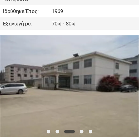
ΈΛΕΓΧΟΣ
Ιδρύθηκε Έτος:
1969
ΜΑΣ
Εξαγωγή pc:
70% - 80%
ΕΛΆΤΕ
ΣΕ
ΕΠΑΦΉ
ΜΕ
ΝΈΑ
ΖΗΤΉΣΤΕ
ΈΝΑ
ΑΠΌΣΠΑΣΜΑ