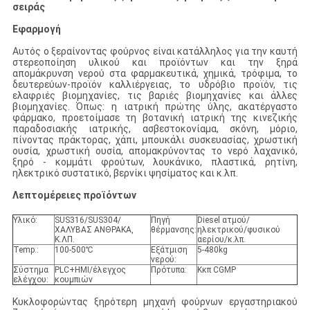
σειράς
Εφαρμογή
Αυτός ο ξεραίνοντας φούρνος είναι κατάλληλος για την καυτή
στερεοποίηση υλικού και προϊόντων και την ξηρά
απομάκρυνση νερού στα φαρμακευτικά, χημικά, τρόφιμα, το
δευτερεύων-προϊόν καλλιέργειας, το υδρόβιο προϊόν, τις
ελαφριές βιομηχανίες, τις βαριές βιομηχανίες και άλλες
βιομηχανίες. Όπως: η ιατρική πρώτης ύλης, ακατέργαστο
φάρμακο, προετοίμασε τη βοτανική ιατρική της κινεζικής
παραδοσιακής ιατρικής, ασβεστοκονίαμα, σκόνη, μόριο,
πίνοντας πράκτορας, χάπι, μπουκάλι συσκευασίας, χρωστική
ουσία, χρωστική ουσία, απομακρύνοντας το νερό λαχανικό,
ξηρό - κομμάτι φρούτων, λουκάνικο, πλαστικά, ρητίνη,
ηλεκτρικό συστατικό, βερνίκι ψησίματος και κ.λπ.
Λεπτομέρειες προϊόντων
Υλικό:
SUS316/SUS304/
Πηγή
Diesel ατμού/
ΧΑΛΥΒΑΣ ΑΝΘΡΑΚΑ,
θέρμανσης:
ηλεκτρικού/φυσικού
Κ.ΛΠ.
αερίου/κ.λπ.
Temp.:
100-500℃
Εξάτμιση
5-480kg
νερού:
Σύστημα
PLC+HMI/έλεγχος
Πρότυπα:
Κκπ CGMP
ελέγχου:
κουμπιών
Κυκλοφορώντας ξηρότερη μηχανή φούρνων εργαστηριακού