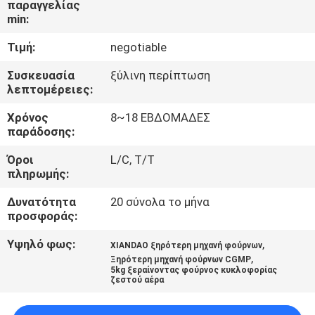
παραγγελίας
ΈΛΕΓΧΟΣ
min:
Τιμή:
negotiable
ΜΑΣ
ΕΛΆΤΕ
Συσκευασία
ξύλινη περίπτωση
λεπτομέρειες:
ΣΕ
Χρόνος
8~18 ΕΒΔΟΜΑΔΕΣ
ΕΠΑΦΉ
παράδοσης:
ΜΕ
Όροι
L/C, T/T
πληρωμής:
ΝΈΑ
Δυνατότητα
20 σύνολα το μήνα
προσφοράς:
ΖΗΤΉΣΤΕ
Υψηλό φως:
,
XIANDAO ξηρότερη μηχανή φούρνων
,
ΈΝΑ
Ξηρότερη μηχανή φούρνων CGMP
5kg ξεραίνοντας φούρνος κυκλοφορίας
ζεστού αέρα
ΑΠΌΣΠΑΣΜΑ