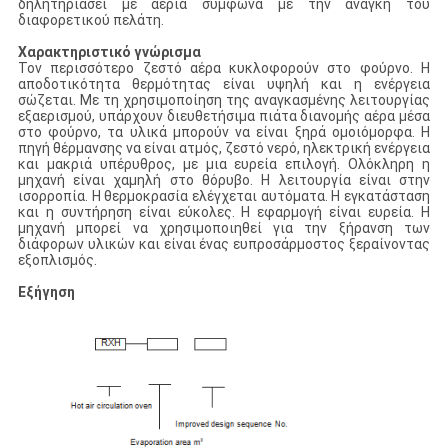
δηλητηριάσει με αέρια σύμφωνα με την ανάγκη του
διαφορετικού πελάτη.
Χαρακτηριστικό γνώρισμα
Τον περισσότερο ζεστό αέρα κυκλοφορούν στο φούρνο. Η
αποδοτικότητα θερμότητας είναι υψηλή και η ενέργεια
σώζεται. Με τη χρησιμοποίηση της αναγκασμένης λειτουργίας
εξαερισμού, υπάρχουν διευθετήσιμα πιάτα διανομής αέρα μέσα
στο φούρνο, τα υλικά μπορούν να είναι ξηρά ομοιόμορφα. Η
πηγή θέρμανσης να είναι ατμός, ζεστό νερό, ηλεκτρική ενέργεια
και μακριά υπέρυθρος, με μια ευρεία επιλογή. Ολόκληρη η
μηχανή είναι χαμηλή στο θόρυβο. Η λειτουργία είναι στην
ισορροπία. Η θερμοκρασία ελέγχεται αυτόματα. Η εγκατάσταση
και η συντήρηση είναι εύκολες. Η εφαρμογή είναι ευρεία. Η
μηχανή μπορεί να χρησιμοποιηθεί για την ξήρανση των
διάφορων υλικών και είναι ένας ευπροσάρμοστος ξεραίνοντας
εξοπλισμός.
Εξήγηση