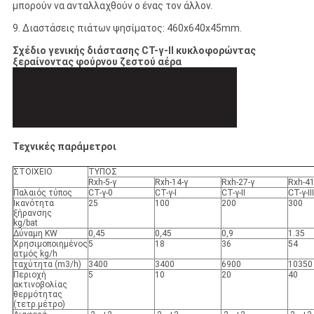
μπορούν να ανταλλαχθούν ο ένας τον άλλον.
9. Διαστάσεις πιάτων ψησίματος: 460x640x45mm.
Σχέδιο γενικής διάστασης CT-γ-ΙΙ κυκλοφορώντας
ξεραίνοντας φούρνου ζεστού αέρα
Τεχνικές παράμετροι
ΣΤΟΙΧΕΙΟ
ΤΥΠΟΣ
Rxh-5-γ
Rxh-14-γ
Rxh-27-γ
Rxh-41
Παλαιός τύπος
CT-γ-0
CT-γ-Ι
CT-γ-ΙΙ
CT-γ-ΙΙΙ
Ικανότητα
25
100
200
300
ξήρανσης
kg/bat
Δύναμη KW
0,45
0,45
0,9
1.35
Χρησιμοποιημένος
5
18
36
54
ατμός kg/h
ταχύτητα (m3/h)
3400
3400
6900
10350
Περιοχή
5
10
20
40
ακτινοβολίας
θερμότητας
(τετρ.μέτρο)