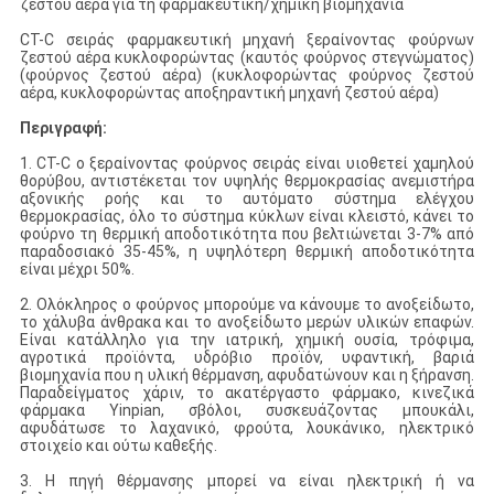
ζεστού αέρα για τη φαρμακευτική/χημική βιομηχανία
CT-C σειράς φαρμακευτική μηχανή ξεραίνοντας φούρνων
ζεστού αέρα κυκλοφορώντας (καυτός φούρνος στεγνώματος)
(φούρνος ζεστού αέρα) (κυκλοφορώντας φούρνος ζεστού
αέρα, κυκλοφορώντας αποξηραντική μηχανή ζεστού αέρα)
Περιγραφή:
1. CT-C ο ξεραίνοντας φούρνος σειράς είναι υιοθετεί χαμηλού
θορύβου, αντιστέκεται τον υψηλής θερμοκρασίας ανεμιστήρα
αξονικής ροής και το αυτόματο σύστημα ελέγχου
θερμοκρασίας, όλο το σύστημα κύκλων είναι κλειστό, κάνει το
φούρνο τη θερμική αποδοτικότητα που βελτιώνεται 3-7% από
παραδοσιακό 35-45%, η υψηλότερη θερμική αποδοτικότητα
είναι μέχρι 50%.
2. Ολόκληρος ο φούρνος μπορούμε να κάνουμε το ανοξείδωτο,
το χάλυβα άνθρακα και το ανοξείδωτο μερών υλικών επαφών.
Είναι κατάλληλο για την ιατρική, χημική ουσία, τρόφιμα,
αγροτικά προϊόντα, υδρόβιο προϊόν, υφαντική, βαριά
βιομηχανία που η υλική θέρμανση, αφυδατώνουν και η ξήρανση.
Παραδείγματος χάριν, το ακατέργαστο φάρμακο, κινεζικά
φάρμακα Yinpian, σβόλοι, συσκευάζοντας μπουκάλι,
αφυδάτωσε το λαχανικό, φρούτα, λουκάνικο, ηλεκτρικό
στοιχείο και ούτω καθεξής.
3. Η πηγή θέρμανσης μπορεί να είναι ηλεκτρική ή να