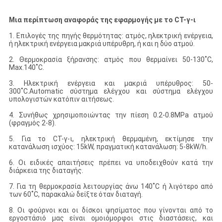
Μια περίπτωση αναφοράς της εφαρμογής με το CT-γ-ι
1. Επιλογές της πηγής θερμότητας: ατμός, ηλεκτρική ενέργεια,
ή ηλεκτρική ενέργεια μακριά υπέρυθρη, ή και η δύο ατμού.
2. Θερμοκρασία ξήρανσης: ατμός που θερμαίνει 50-130˚C,
Max.140˚C.
3. Ηλεκτρική ενέργεια και μακριά υπέρυθρος: 50-
300˚C.Automatic σύστημα ελέγχου και σύστημα ελέγχου
υπολογιστών κατόπιν αιτήσεως.
4. Συνήθως χρησιμοποιώντας την πίεση 0.2-0.8MPa ατμού
(φραγμός 2-8).
5. Για το CT-γ-ι, ηλεκτρική θερμαμένη, εκτίμησε την
κατανάλωση ισχύος: 15kW, πραγματική κατανάλωση: 5-8kW/h.
6. Οι ειδικές απαιτήσεις πρέπει να υποδειχθούν κατά την
διάρκεια της διαταγής.
7. Για τη θερμοκρασία λειτουργίας άνω 140˚C ή λιγότερο από
των 60˚C, παρακαλώ δείξτε όταν διαταγή.
8. Οι φούρνοι και οι δίσκοι ψησίματος που γίνονται από το
εργοστάσιό μας είναι ομοιόμορφοι στις διαστάσεις, και