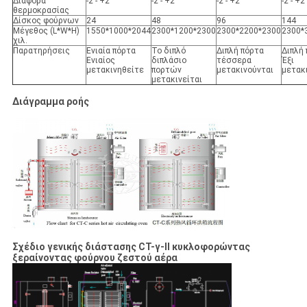
Διαφορά
-2 - +2
-2 - +2
-2 - +2
-2 - +2
θερμοκρασίας
Δίσκος φούρνων
24
48
96
144
Μέγεθος (L*W*H)
1550*1000*2044
2300*1200*2300
2300*2200*2300
2300*
χιλ.
Παρατηρήσεις
Ενιαία πόρτα
Το διπλό
Διπλή πόρτα
Διπλή
Ενιαίος
διπλάσιο
τέσσερα
Έξι
μετακινηθείτε
πορτών
μετακινούνται
μετακ
μετακινείται
Διάγραμμα ροής
Σχέδιο γενικής διάστασης CT-γ-ΙΙ κυκλοφορώντας
ξεραίνοντας φούρνου ζεστού αέρα