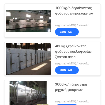
1000kg/h ξεραίνοντας
φούρνος μικροκυμάτων
negotiable MOQ:1 σύνολο
CONTACT
480kg ξεραίνοντας
φούρνος κυκλοφορίας
ζεστού αέρα
negotiable MOQ:1 σύνολο
CONTACT
3000kg/h ξηρότερη
μηχανή φούρνων
negotiable MOQ:1 σύνολο