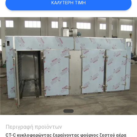
ΚΑΛΎΤΕΡΗ ΤΙΜΉ
SITEMAP
PRIVACY
POLICY
Περιγραφή προϊόντων
CT-C κυκλοφορώντας ξεραίνοντας φούρνος ζεστού αέρα