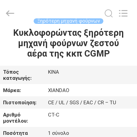
XIANDAO
Drying
Technology
Co.,
Ltd..
Ξηρότερη μηχανή φούρνων
All
Rights
Κυκλοφορώντας ξηρότερη
ΣΠΊΤΙ
Reserved.
μηχανή φούρνων ζεστού
ΠΡΟΪΌΝΤΑ
αέρα της κκπ CGMP
ΠΕΡΊΠΟΥ
Τόπος
ΚΙΝΑ
καταγωγής:
ΕΜΕΊΣ
Μάρκα:
XIANDAO
ΓΎΡΟΣ
Πιστοποίηση:
CE / UL / SGS / EAC / CR – TU
ΕΡΓΟΣΤΑΣΊΩΝ
Αριθμό
CT-C
μοντέλου:
ΠΟΙΟΤΙΚΌΣ
Ποσότητα
1 σύνολο