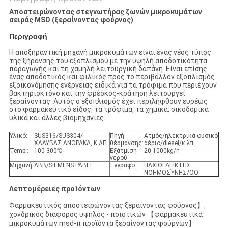
Αποστειρώνοντας στεγνωτήρας ζωνών μικροκυμάτων
σειράς MSD (ξεραίνοντας φούρνος)
Περιγραφή
Η αποξηραντική μηχανή μικροκυμάτων είναι ένας νέος τύπος
της ξήρανσης του εξοπλισμού με την υψηλή αποδοτικότητα
παραγωγής και τη χαμηλή λειτουργική δαπάνη. Είναι επίσης
ένας αποδοτικός και φιλικός προς το περιβάλλον εξοπλισμός
εξοικονόμησης ενέργειας ειδικά για τα τρόφιμα που περιέχουν
βακτηριοκτόνο και την φρέσκος-κράτηση λειτουργεί
ξεραίνοντας. Αυτός ο εξοπλισμός έχει περιλήφθουν ευρέως
στο φαρμακευτικό είδος, τα τρόφιμα, τα χημικά, οικοδομικά
υλικά και άλλες βιομηχανίες.
Υλικό:
SUS316/SUS304/
Πηγή
Ατμός/ηλεκτρικά φυσικό
ΧΑΛΥΒΑΣ ΑΝΘΡΑΚΑ, Κ.ΛΠ.
θέρμανσης:
αέριο/diesel/κ.λπ.
Temp.:
100-300℃
Εξάτμιση
20-1000kg/h
νερού:
Μηχανή:
ABB/SIEMENS ΡΆΒΕΙ
Έγγραφο:
ΠΑΧΙΟΙ ΔΕΙΚΤΗΣ
ΝΟΗΜΟΣΎΝΗΣ/OQ
Λεπτομέρειες προϊόντων
Φαρμακευτικός αποστειρώνοντας ξεραίνοντας φούρνος】,
χονδρικός διάφορος υψηλός - ποιοτικών 【φαρμακευτικά
μικροκυμάτων msd-π προϊόντα ξεραίνοντας φούρνων】