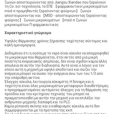
ζωνών αποστειρώνοντας από Jiangsu Xiandao που ξεραίνουν
τη Co. sci-τεχνολογία, το ΕΠΕ 【φαρμακευτικοί μικροκυμάτων
msd-π προμηθευτές ξεραίνοντας φούρνων】 ζωνών
αποστειρώνοντας και 【MSD - αποστειρώνοντας ξεραίνοντας
φούρνος】 ζωνών μικροκυμάτων 【msd-π ζωνών
μικροκυμάτων Π φαρμακευτικός
Χαρακτηριστικό γνώρισμα
Υψηλός θέρμανσης χρόνος ξήρανσης ταχύτητας σύντομος και
καλή ομοιομορφία.
Δεδομένου ότι η ουσία με το νερό είναι εύκολο να απορροφηθεί
το μικρόκυμα που θερμαίνεται, έτσι εκτός από μια μικρή
ποσότητα ενεργειακής απώλειας, δεν είναι σχεδόν καμία άλλη
απώλεια σε αυτήν την διαδικασία. Αυτό είναι ο λόγος για τον
οποίο αυτή η μηχανή με υψηλό αποδοτικό και σώζει την
ενέργεια μπορεί να σώσει την ενέργεια άνω των του 1/3 από
την υπέρυθρη ακτίνα.
Έλεγχος εύκολα, λειτουργία εύκαμπτη. Η δύναμη και η
ταχύτητα είναι όλες μικροκυμάτων μεταφορών διευθετήσιμες,
ο προγραμματισμένος αυτόματος έλεγχος για τη θέρμανση της
προόδου και του κριτηρίου τεχνικής του μπορεί να
πραγματοποιηθεί με αυτήν την μηχανή για να επιλέξει την
ανθρώπου-μηχανής διεπαφή και το PLC.
Καμία ρύπανση σκόνης και ο καθαρισμός εύκολα, αυτό δεν
συμμορφώνονται με τα πρότυπα της κκπ.