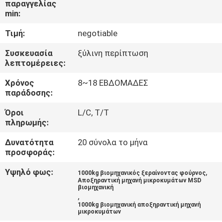
παραγγελίας
ΈΛΕΓΧΟΣ
min:
Τιμή:
negotiable
ΜΑΣ
ΕΛΆΤΕ
Συσκευασία
ξύλινη περίπτωση
λεπτομέρειες:
ΣΕ
Χρόνος
8~18 ΕΒΔΟΜΑΔΕΣ
ΕΠΑΦΉ
παράδοσης:
ΜΕ
Όροι
L/C, T/T
πληρωμής:
ΝΈΑ
Δυνατότητα
20 σύνολα το μήνα
προσφοράς:
ΖΗΤΉΣΤΕ
Υψηλό φως:
,
1000kg βιομηχανικός ξεραίνοντας φούρνος
Αποξηραντική μηχανή μικροκυμάτων MSD
ΈΝΑ
βιομηχανική
,
ΑΠΌΣΠΑΣΜΑ
1000kg βιομηχανική αποξηραντική μηχανή
μικροκυμάτων