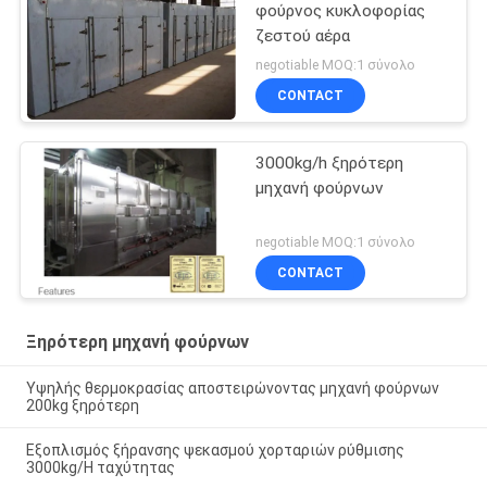
φούρνος κυκλοφορίας
ζεστού αέρα
negotiable MOQ:1 σύνολο
CONTACT
3000kg/h ξηρότερη
μηχανή φούρνων
negotiable MOQ:1 σύνολο
CONTACT
Ξηρότερη μηχανή φούρνων
Υψηλής θερμοκρασίας αποστειρώνοντας μηχανή φούρνων
200kg ξηρότερη
Εξοπλισμός ξήρανσης ψεκασμού χορταριών ρύθμισης
3000kg/H ταχύτητας