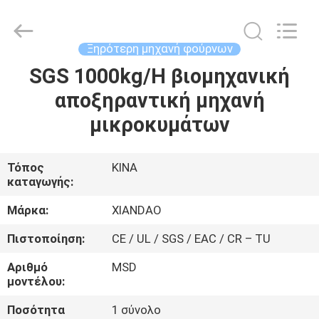
XIANDAO
Drying
Technology
Co.,
Ltd..
Ξηρότερη μηχανή φούρνων
All
Rights
SGS 1000kg/H βιομηχανική
ΣΠΊΤΙ
Reserved.
αποξηραντική μηχανή
ΠΡΟΪΌΝΤΑ
μικροκυμάτων
ΠΕΡΊΠΟΥ
Τόπος
ΚΙΝΑ
καταγωγής:
ΕΜΕΊΣ
Μάρκα:
XIANDAO
ΓΎΡΟΣ
Πιστοποίηση:
CE / UL / SGS / EAC / CR – TU
ΕΡΓΟΣΤΑΣΊΩΝ
Αριθμό
MSD
μοντέλου:
ΠΟΙΟΤΙΚΌΣ
Ποσότητα
1 σύνολο