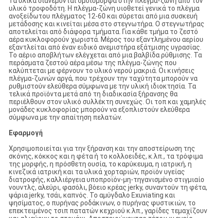
Τα υλικά διανέμονται ομοιόμορφα στην πλέγμα-ζώνη από τον
υλικό τροφοδότη. Η πλέγμα-ζώνη υιοθετεί γενικά το πλέγμα
ανοξείδωτου πλέγματος 12-60 και σύρεται από μια συσκευή
μετάδοσης και κινείται μέσα στο στεγνωτήρα. Ο στεγνωτήρας
αποτελείται από διάφορα τμήματα. Για κάθε τμήμα το ζεστό
αέρα κυκλοφορούν χωριστά. Μέρος του εξαντλημένου αερίου
εξαντλείται από έναν ειδικό ανεμιστήρα εξάτμισης υγρασίας.
Το αέριο αποβλήτων ελέγχεται από μια βαλβίδα ρύθμισης. Τα
περάσματα ζεστού αέρα μέσω της πλέγμα-ζώνης που
καλύπτεται με φέρνουν το υλικό νερού μακριά. Οι κινήσεις
πλέγμα-ζωνών αργά, που τρέχουν την ταχύτητα μπορούν να
ρυθμιστούν ελεύθερα σύμφωνα με την υλική ιδιοκτησία. Τα
τελικά προϊόντα μετά από τη διαδικασία ξήρανσης θα
περιέλθουν στον υλικό συλλέκτη συνεχώς. Οι τοπ και χαμηλές
μονάδες κυκλοφορίας μπορούν να εξοπλιστούν ελεύθερα
σύμφωνα με την απαίτηση πελατών.
Εφαρμογή
Χρησιμοποιείται για την ξήρανση και την αποστείρωση της
σκόνης, κόκκος και η φέτα ή το κολλοειδές, κ.λπ., τα τρόφιμα
της μορφής, η πρόσθετη ουσία, το καρύκευμα, η ιατρική, η
κινεζικά ιατρική και τα υλικά χορταριών, προϊόν υγείας
διατροφής, καλλιέργεια υποπροϊόν-μη-τηγανισμένο στιγμιαίο
νουντλς, αλεύρι, φασόλι, βόειο κρέας jerky, συναντούν τη φέτα,
ψάρια jerky, τσάι, καπνός. Το αμύγδαλο Exuviating και
ψησίματος, ο πυρήνας ροδάκινων, ο πυρήνας φυστικιών, το
επεκτειμένος τσιπ πατατών κεχριού κ.λπ., γαρίδες τεμαχίζουν