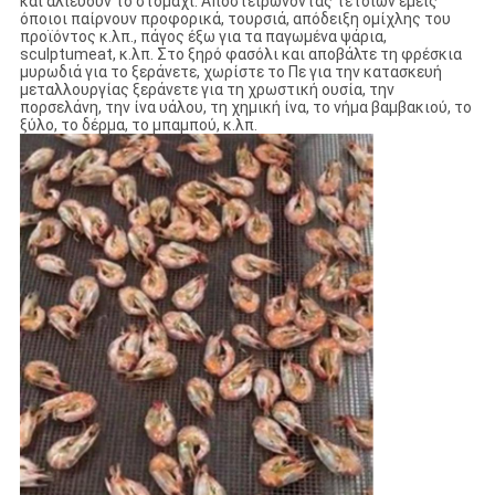
και αλιεύουν το στομάχι. Αποστειρώνοντας τέτοιων εμείς
όποιοι παίρνουν προφορικά, τουρσιά, απόδειξη ομίχλης του
προϊόντος κ.λπ., πάγος έξω για τα παγωμένα ψάρια,
sculptumeat, κ.λπ. Στο ξηρό φασόλι και αποβάλτε τη φρέσκια
μυρωδιά για το ξεράνετε, χωρίστε το Πε για την κατασκευή
μεταλλουργίας ξεράνετε για τη χρωστική ουσία, την
πορσελάνη, την ίνα υάλου, τη χημική ίνα, το νήμα βαμβακιού, το
ξύλο, το δέρμα, το μπαμπού, κ.λπ.