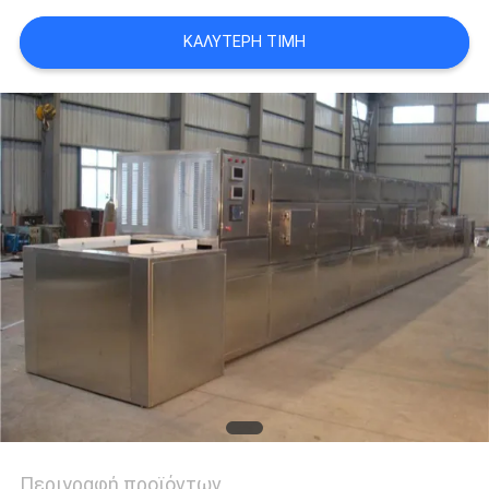
SITEMAP
ΚΑΛΎΤΕΡΗ ΤΙΜΉ
PRIVACY
POLICY
Περιγραφή προϊόντων