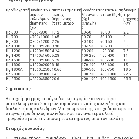
Προδιαγραφή
μεγέθη του
αποτελεσματική
ικανότητα
κατανάλωση
δύναμη
μήκους
περιοχή
ξήρανσης
ατμού (Kg/h)
της
κυλίνδρων
θέρμανσης
(Kg.H
μηχανής
diameterx
(τετρ.μέτρο)
O/m2.h)
(KW)
(χιλ.)
2
Hg-600
Φ600x800
1.12
20-50
30-80
2.2
Hg-700
Φ700x1000
1.65
30-70
50-100
3
Hg-800
Φ800x1200
2.26
40-100
60-150
4
Hg-1000
Φ1000x1400
3.30
60-150
90-230
5.5
Hg-1200
Φ1200x1500
4.24
80-200
120-300
7.5
Hg-1400
Φ1400x1600
5.28
100-250
150-400
11
Hg-1600
Φ1600x1800
6.79
140-320
200-500
11
Hg-1800
Φ1800x2000
8.48
170-400
250-600
15
Hg-1800A
Φ1800x2500
10.60
200-500
300-750
18.5
Hg-2000
Φ2000x3000
14.1
300-700
450-1000
22.5
Hg-2500
Φ2500x3500
20.6
400-1000
600-1500
25.5
Σημειώσεις:
Η επιχείρησή μας παράγει δύο κατηγορίες στεγνωτήρα
μεταλλουργικών ξυστρών τυμπάνων: ενιαίος κύλινδρος και
διπλός τύπος κυλίνδρων. Μπορούμε επίσης να σχεδιάσουμε το
στεγνωτήρα διπλός-κυλίνδρων με τον ανώτερο υλικό
τροφοδότη από την άποψη του αιτήματος από τον πελάτη.
Οι αρχές εργασίας
:
Ο στεγνωτήρας τυμπάνων είναι ένα είδος συνεχούς