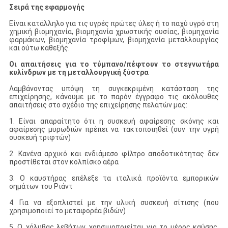
Σειρά της εφαρμογής
Είναι κατάλληλο για τις υγρές πρώτες ύλες ή το παχύ υγρό στη
χημική βιομηχανία, βιομηχανία χρωστικής ουσίας, βιομηχανία
φαρμάκων, βιομηχανία τροφίμων, βιομηχανία μεταλλουργίας
και ούτω καθεξής.
Οι απαιτήσεις για το τύμπανο/πέφτουν το στεγνωτήρα
κυλίνδρων με τη μεταλλουργική ξύστρα
Λαμβάνοντας υπόψη τη συγκεκριμένη κατάσταση της
επιχείρησης, κάνουμε με το παρόν έγγραφο τις ακόλουθες
απαιτήσεις στο σχέδιο της επιχείρησης πελατών μας:
1. Είναι απαραίτητο ότι η συσκευή αφαίρεσης σκόνης και
αφαίρεσης μυρωδιών πρέπει να τακτοποιηθεί (συν την υγρή
συσκευή τριφτών)
2. Κανένα αρχικό και ενδιάμεσο φίλτρο αποδοτικότητας δεν
προστίθεται στον κολπίσκο αέρα
3. Ο καυστήρας επέλεξε τα ιταλικά προϊόντα εμπορικών
σημάτων του Ριάντ
4. Για να εξοπλιστεί με την υλική συσκευή σίτισης (που
χρησιμοποιεί το μεταφορέα βιδών)
5. Ο χάλυβας λεβήτων χρησιμοποιείται για το μέρος καύσης,