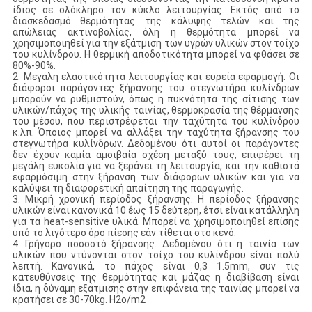
ίδιος σε ολόκληρο τον κύκλο λειτουργίας. Εκτός από το
διασκεδασμό θερμότητας της κάλυψης τελών και της
απώλειας ακτινοβολίας, όλη η θερμότητα μπορεί να
χρησιμοποιηθεί για την εξάτμιση των υγρών υλικών στον τοίχο
του κυλίνδρου. Η θερμική αποδοτικότητα μπορεί να φθάσει σε
80%-90%.
2. Μεγάλη ελαστικότητα λειτουργίας και ευρεία εφαρμογή. Οι
διάφοροι παράγοντες ξήρανσης του στεγνωτήρα κυλίνδρων
μπορούν να ρυθμιστούν, όπως η πυκνότητα της σίτισης των
υλικών/πάχος της υλικής ταινίας, θερμοκρασία της θέρμανσης
του μέσου, που περιστρέφεται την ταχύτητα του κυλίνδρου
κ.λπ. Όποιος μπορεί να αλλάξει την ταχύτητα ξήρανσης του
στεγνωτήρα κυλίνδρων. Δεδομένου ότι αυτοί οι παράγοντες
δεν έχουν καμία αμοιβαία σχέση μεταξύ τους, επιφέρει τη
μεγάλη ευκολία για να ξεράνει τη λειτουργία, και την καθιστά
εφαρμόσιμη στην ξήρανση των διάφορων υλικών και για να
καλύψει τη διαφορετική απαίτηση της παραγωγής.
3. Μικρή χρονική περίοδος ξήρανσης. Η περίοδος ξήρανσης
υλικών είναι κανονικά 10 έως 15 δεύτερη, έτσι είναι κατάλληλη
για τα heat-sensitive υλικά. Μπορεί να χρησιμοποιηθεί επίσης
υπό το λιγότερο όρο πίεσης εάν τίθεται στο κενό.
4. Γρήγορο ποσοστό ξήρανσης. Δεδομένου ότι η ταινία των
υλικών που ντύνονται στον τοίχο του κυλίνδρου είναι πολύ
λεπτή. Κανονικά, το πάχος είναι 0,3 1.5mm, συν τις
κατευθύνσεις της θερμότητας και μάζας η διαβίβαση είναι
ίδια, η δύναμη εξάτμισης στην επιφάνεια της ταινίας μπορεί να
κρατήσει σε 30-70kg. H2o/m2