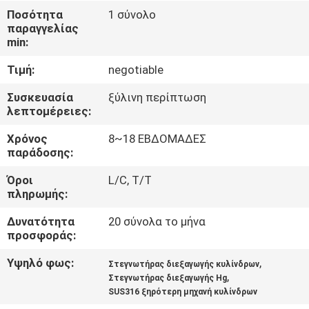
ΈΛΕΓΧΟΣ
Ποσότητα
1 σύνολο
παραγγελίας
min:
ΜΑΣ
Τιμή:
negotiable
ΕΛΆΤΕ
ΣΕ
Συσκευασία
ξύλινη περίπτωση
λεπτομέρειες:
ΕΠΑΦΉ
Χρόνος
8~18 ΕΒΔΟΜΑΔΕΣ
ΜΕ
παράδοσης:
Όροι
L/C, T/T
ΝΈΑ
πληρωμής:
Δυνατότητα
20 σύνολα το μήνα
ΖΗΤΉΣΤΕ
προσφοράς:
ΈΝΑ
Υψηλό φως:
,
Στεγνωτήρας διεξαγωγής κυλίνδρων
,
ΑΠΌΣΠΑΣΜΑ
Στεγνωτήρας διεξαγωγής Hg
SUS316 ξηρότερη μηχανή κυλίνδρων