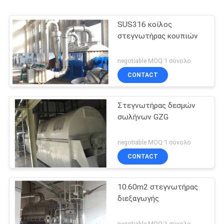
SUS316 κοίλος
στεγνωτήρας κουπιών
negotiable MOQ:1 σύνολο
CONTACT
Στεγνωτήρας δεσμών
σωλήνων GZG
negotiable MOQ:1 σύνολο
CONTACT
10.60m2 στεγνωτήρας
διεξαγωγής
negotiable MOQ:1 σύνολο