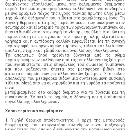
ξεραίνοντας εξοπλισμού μέσω της καλυμμένης θέρμανσης
ατμού. Το σώμα περιστρεφόμενων κυλίνδρων είναι συνδεμένο
με ένα ορισμένο πάχος της υγρής ταινίας πρώτης ύλης μέσω
της υλικής δεξαμενής που τίθεται στο χαμηλότερο μέρος. Τη
λογική θερμότητα (ατμός) περνούν μέσω των σωλήνων στον
εσωτερικό και εξωτερικό τοίχο των οργανισμών τυμπάνων, και
έπειτα διευθύνεται στην υγρή ταινία πρώτης ύλης, έτσι ώστε η
περιεκτικότητα σε υγρασία της πρώτης ύλης εξατμίζεται
γρήγορα και η αντίδραση κολλών εμφανίζεται. Με τη συνεχή
περιστροφή των οργανισμών τυμπάνων, τελικά το υλικό είναι
απολύτως ξηρό και η διαδικασία συγκόλλησης ολοκληρώνει.
Τα απολύτως ξηρά προϊόντα ξύνονται από το σώμα
περιστρεφόμενων κυλίνδρων από τις μεταλλουργικές ξύστρες
που εγκαθίστανται στις επιφάνειες του σώματος τυμπάνων,
και που μαζεύονται έπειτα στο μεταφορέα βιδών στο
κατώτατο σημείο των μεταλλουργικών ξυστρών. Στο τέλος
απαλλαγής του μεταφορέα βιδών, μια συντετριμμένη συσκευή
τίθεται. Μετά από να συντριφθούν και τη νιφάδα τα προϊόντα
είναι
μεταβιβασμένος στο καθαρό δωμάτιο για το ζύγισμα και τη
συσκευασία. Σε αυτό το σημείο, η ξήρανση και η διαδικασία
συγκόλλησης ολοκληρώνουν.
Χαρακτηριστικά γνωρίσματα
1. Υψηλή θερμική αποδοτικότητα. Η αρχή της μεταφοράς
θερμότητας του στεγνωτήρα κυλίνδρων είναι διεξαγωγή
θερμότητας της οποίας διευθύνοντας την κατεύθυνση κρατά