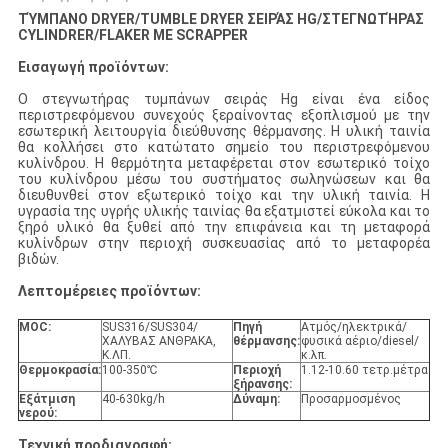
ΤΎΜΠΑΝΟ DRYER/TUMBLE DRYER ΣΕΙΡΆΣ HG/ΣΤΕΓΝΩΤΉΡΑΣ
CYLINDRER/FLAKER ΜΕ SCRAPPER
Εισαγωγή προϊόντων:
Ο στεγνωτήρας τυμπάνων σειράς Hg
είναι ένα είδος
περιστρεφόμενου συνεχούς ξεραίνοντας εξοπλισμού με την
εσωτερική λειτουργία διεύθυνσης θέρμανσης. Η υλική ταινία
θα κολλήσει στο κατώτατο σημείο του περιστρεφόμενου
κυλίνδρου. Η θερμότητα μεταφέρεται στον εσωτερικό τοίχο
του κυλίνδρου μέσω του συστήματος σωληνώσεων και θα
διευθυνθεί στον εξωτερικό τοίχο και την υλική ταινία. Η
υγρασία της υγρής υλικής ταινίας θα εξατμιστεί εύκολα και το
ξηρό υλικό θα ξυθεί από την επιφάνεια και τη μεταφορά
κυλίνδρων στην περιοχή συσκευασίας από το μεταφορέα
βιδών.
Λεπτομέρειες προϊόντων:
MOC:
SUS316/SUS304/
Πηγή
Ατμός/ηλεκτρικά/
ΧΑΛΥΒΑΣ ΑΝΘΡΑΚΑ,
θέρμανσης:
φυσικά αέριο/diesel/
Κ.ΛΠ.
κ.λπ.
Θερμοκρασία:
100-350℃
Περιοχή
1.12-10.60 τετρ.μέτρα
ξήρανσης:
Εξάτμιση
40-630kg/h
Δύναμη:
Προσαρμοσμένος
νερού:
Τεχνική προδιαγραφή: