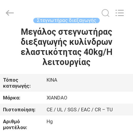
XIANDAO
Drying
Technology
Co.,
Ltd..
Στεγνωτήρας διεξαγωγής
All
Rights
Μεγάλος στεγνωτήρας
ΣΠΊΤΙ
Reserved.
διεξαγωγής κυλίνδρων
ΠΡΟΪΌΝΤΑ
ελαστικότητας 40kg/H
λειτουργίας
ΠΕΡΊΠΟΥ
ΕΜΕΊΣ
Τόπος
ΚΙΝΑ
καταγωγής:
ΓΎΡΟΣ
Μάρκα:
XIANDAO
ΕΡΓΟΣΤΑΣΊΩΝ
Πιστοποίηση:
CE / UL / SGS / EAC / CR – TU
Αριθμό
Hg
ΠΟΙΟΤΙΚΌΣ
μοντέλου: