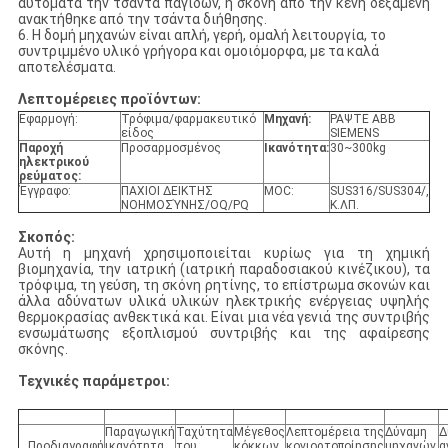
αυτόματα την τσάντα παγίδων, η σκόνη από την κενή δεξαμενή
ανακτήθηκε από την τσάντα διήθησης.
6. Η δομή μηχανών είναι απλή, γερή, ομαλή λειτουργία, το
συντριμμένο υλικό γρήγορα και ομοιόμορφα, με τα καλά
αποτελέσματα.
Λεπτομέρειες προϊόντων:
Εφαρμογή:
Τρόφιμα/φαρμακευτικό
Μηχανή:
ΡΑΨΤΕ ABB
είδος
SIEMENS
Παροχή
Προσαρμοσμένος
Ικανότητα:
30~300kg
ηλεκτρικού
ρεύματος:
Έγγραφο:
ΠΑΧΙΟΙ ΔΕΙΚΤΗΣ
MOC:
SUS316/SUS304/,
ΝΟΗΜΟΣΎΝΗΣ/OQ/PQ
Κ.ΛΠ.
Σκοπός:
Αυτή η μηχανή χρησιμοποιείται κυρίως για τη χημική
βιομηχανία, την ιατρική (ιατρική παραδοσιακού κινέζικου), τα
τρόφιμα, τη γεύση, τη σκόνη ρητίνης, το επίστρωμα σκονών και
άλλα αδύνατων υλικά υλικών ηλεκτρικής ενέργειας υψηλής
θερμοκρασίας ανθεκτικά και. Είναι μια νέα γενιά της συντριβής
ενσωμάτωσης εξοπλισμού συντριβής και της αφαίρεσης
σκόνης.
Τεχνικές παράμετροι:
Παραγωγική
Ταχύτητα
Μέγεθος
Λεπτομέρεια της
Δύναμη
Δ
Προδιαγραφή
ικανότητα
του
κόκκων
κονιορτοποίησης
μηχανών
α