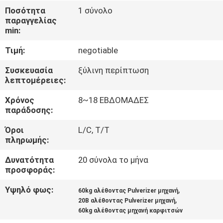
ΈΛΕΓΧΟΣ
Ποσότητα
1 σύνολο
παραγγελίας
min:
ΜΑΣ
Τιμή:
negotiable
ΕΛΆΤΕ
ΣΕ
Συσκευασία
ξύλινη περίπτωση
λεπτομέρειες:
ΕΠΑΦΉ
Χρόνος
8~18 ΕΒΔΟΜΑΔΕΣ
ΜΕ
παράδοσης:
Όροι
L/C, T/T
ΝΈΑ
πληρωμής:
Δυνατότητα
20 σύνολα το μήνα
ΖΗΤΉΣΤΕ
προσφοράς:
ΈΝΑ
Υψηλό φως:
,
60kg αλέθοντας Pulverizer μηχανή
,
ΑΠΌΣΠΑΣΜΑ
20B αλέθοντας Pulverizer μηχανή
60kg αλέθοντας μηχανή καρφιτσών