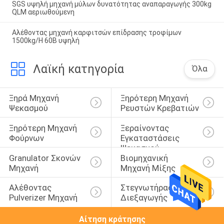
SGS υψηλή μηχανή μύλων δυνατότητας αναπαραγωγής 300kg
QLM αεριωθούμενη
Αλέθοντας μηχανή καρφιτσών επίδρασης τροφίμων
1500kg/H 60B υψηλή
Λαϊκή κατηγορία
Όλα
Ξηρά Μηχανή 
Ξηρότερη Μηχανή 
Ψεκασμού
Ρευστών Κρεβατιών
Ξηρότερη Μηχανή 
Ξεραίνοντας 
Φούρνων
Εγκαταστάσεις 
Ψεκασμού
Granulator Σκονών 
Βιομηχανική 
Μηχανή
Μηχανή Μίξης
Αλέθοντας 
Στεγνωτήρας 
Pulverizer Μηχανή
Διεξαγωγής
Αίτηση κράτησης