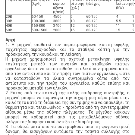
(kg/h)
κύριου
σίτισης
(πλέγμα)
λείανσης
(
άξονα
(χιλ.)
(KW)
(r/min)
20B
60-150
4500
6
60-150
4
1
30B
100-300
3800
10
60-120
5.5
1
40B
160-800
3400
12
60-120
11
1
60B
500-1500
2800
15
60-120
15
2
Αρχή:
1.
Η μηχανή υιοθετεί τον περιστρεφόμενο κόπτη υψηλής
ταχύτητας αέρας-ροδών και το σταθερό κόπτη για την
πρόσκρουση, την κουρά και τη λείανση.
Η μηχανή χρησιμοποιεί τη σχετική μετακίνηση υψηλής
ταχύτητας μεταξύ των κινητών και σταθερών πιάτων
εργαλείων, ώστε να κατασταθούν τα υλικά συντριμμένα κάτω
από τον αντίκτυπο και την τριβή των πιάτων εργαλείων, ώστε
να κατασταθούν τα υλικά συντριμμένα κάτω από τον
αντίκτυπο και την τριβή του εργαλείου, καθώς επίσης και
προσκρούει μεταξύ των υλικών.
2. Εκτός από την κατοχή της καλής επίδρασης συντριβής, η
μηχανή μπορεί να παραγάγει την ισχυρή ροή αέρα μέσα στην
κοιλότητα κατά τη διάρκεια της συντριβής για να απαλλάξει τη
θερμότητα και τελειωμένος - προϊόντα από τη συντετριμμένη
αίθουσα μέσω της οθόνης πλέγματος. Το μέγεθος κόκκων
μπορεί να καθοριστεί από τις μεταβαλλόμενες οθόνες
πλέγματος διαφορετικού άντεξε τις διαμέτρους.
3. Τα υλικά μετά από να συντριφθούν από τη φυγοκεντρική
δύναμη, θα εισαγάγουν αυτόματα την τσάντα συλλογής στο