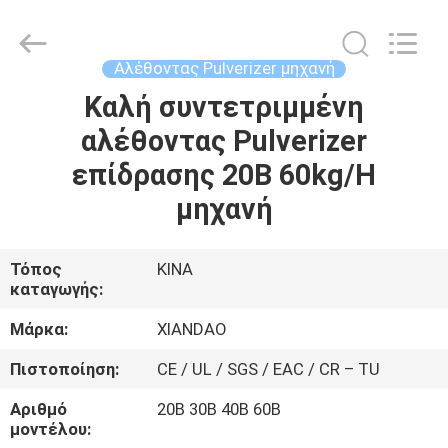
XIANDAO
Drying
Technology
Co.,
Ltd..
Αλέθοντας Pulverizer μηχανή
All
Rights
Καλή συντετριμμένη
ΣΠΊΤΙ
Reserved.
αλέθοντας Pulverizer
ΠΡΟΪΌΝΤΑ
επίδρασης 20B 60kg/H
μηχανή
ΠΕΡΊΠΟΥ
ΕΜΕΊΣ
Τόπος
ΚΙΝΑ
καταγωγής:
ΓΎΡΟΣ
Μάρκα:
XIANDAO
ΕΡΓΟΣΤΑΣΊΩΝ
Πιστοποίηση:
CE / UL / SGS / EAC / CR – TU
Αριθμό
20B 30B 40B 60B
ΠΟΙΟΤΙΚΌΣ
μοντέλου: