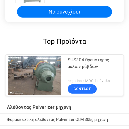
Να συνεχίσει
Top Προϊόντα
SUS304 θραυστήρας
μύλων ράβδων
negotiable MOQ:1 σύνολο
CONTACT
Αλέθοντας Pulverizer μηχανή
Φαρμακευτική αλέθοντας Pulverizer QLM 30kg μηχανή