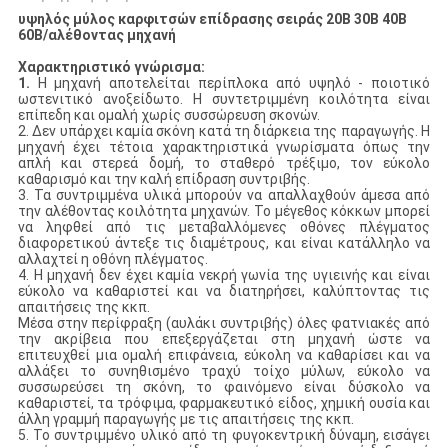
υψηλός μύλος καρφιτσών επίδρασης σειράς 20B 30B 40B
60B/αλέθοντας μηχανή
Χαρακτηριστικό γνώρισμα:
1.
Η μηχανή αποτελείται περίπλοκα από υψηλό - ποιοτικό
ωστενιτικό ανοξείδωτο. Η συντετριμμένη κοιλότητα είναι
επίπεδη και ομαλή χωρίς συσσώρευση σκονών.
2. Δεν υπάρχει καμία σκόνη κατά τη διάρκεια της παραγωγής. Η
μηχανή έχει τέτοια χαρακτηριστικά γνωρίσματα όπως την
απλή και στερεά δομή, το σταθερό τρέξιμο, τον εύκολο
καθαρισμό και την καλή επίδραση συντριβής.
3. Τα συντριμμένα υλικά μπορούν να απαλλαχθούν άμεσα από
την αλέθοντας κοιλότητα μηχανών. Το μέγεθος κόκκων μπορεί
να ληφθεί από τις μεταβαλλόμενες οθόνες πλέγματος
διαφορετικού άντεξε τις διαμέτρους, και είναι κατάλληλο να
αλλαχτεί η οθόνη πλέγματος.
4. Η μηχανή δεν έχει καμία νεκρή γωνία της υγιεινής και είναι
εύκολο να καθαριστεί και να διατηρήσει, καλύπτοντας τις
απαιτήσεις της κκπ.
Μέσα στην περίφραξη (αυλάκι συντριβής) όλες φατνιακές από
την ακρίβεια που επεξεργάζεται στη μηχανή ώστε να
επιτευχθεί μια ομαλή επιφάνεια, εύκολη να καθαρίσει και να
αλλάξει το συνηθισμένο τραχύ τοίχο μύλων, εύκολο να
συσσωρεύσει τη σκόνη, το φαινόμενο είναι δύσκολο να
καθαριστεί, τα τρόφιμα, φαρμακευτικό είδος, χημική ουσία και
άλλη γραμμή παραγωγής με τις απαιτήσεις της κκπ.
5. Το συντριμμένο υλικό από τη φυγοκεντρική δύναμη, εισάγει